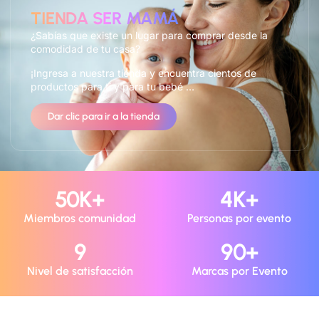
TIENDA SER MAMÁ
¿Sabías que existe un lugar para comprar desde la
comodidad de tu casa?
¡Ingresa a nuestra tienda y encuentra cientos de
productos para ti y para tu bebé …
Dar clic para ir a la tienda
50
K+
4
K+
Miembros comunidad
Personas por evento
9
90
+
Nivel de satisfacción
Marcas por Evento